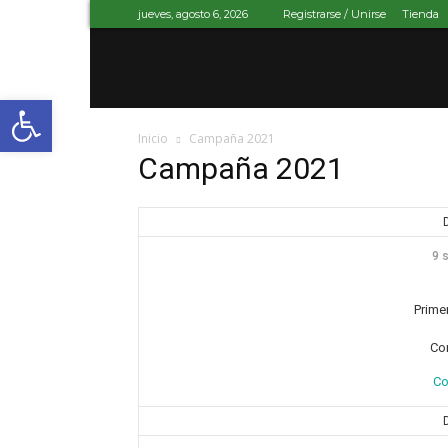
jueves, agosto 6, 2026
Registrarse / Unirse
Tienda
Abrir barra de herramientas
Inicio
Campaña 2021
Campaña 2021
9 
Prime
Co
Co