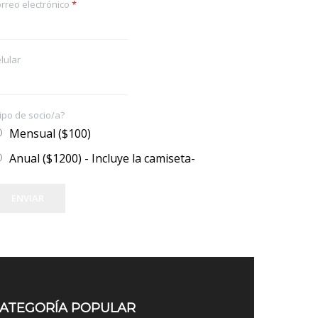
rreo electrónico
*
lular
ipo de socio/a?
Mensual ($100)
Anual ($1200) - Incluye la camiseta-
ENVIAR
ATEGORÍA POPULAR