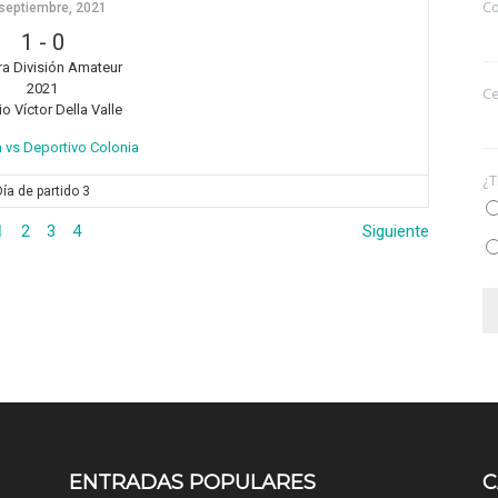
Co
septiembre, 2021
1
-
0
ra División Amateur
2021
Ce
o Víctor Della Valle
 vs Deportivo Colonia
¿T
Día de partido 3
1
2
3
4
Siguiente
ENTRADAS POPULARES
C