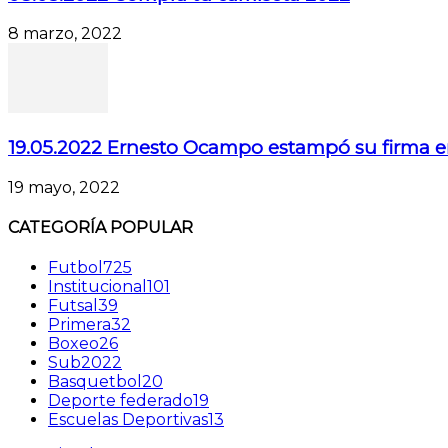
8 marzo, 2022
19.05.2022 Ernesto Ocampo estampó su firma e
19 mayo, 2022
CATEGORÍA POPULAR
Futbol
725
Institucional
101
Futsal
39
Primera
32
Boxeo
26
Sub20
22
Basquetbol
20
Deporte federado
19
Escuelas Deportivas
13