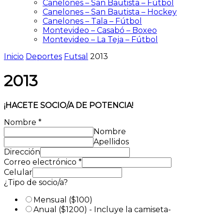
Canelones – San Bautista – Fútbol
Canelones – San Bautista – Hockey
Canelones – Tala – Fútbol
Montevideo – Casabó – Boxeo
Montevideo – La Teja – Fútbol
Inicio
Deportes
Futsal
2013
2013
¡HACETE SOCIO/A DE POTENCIA!
Nombre
*
Nombre
Apellidos
Dirección
Correo electrónico
*
Celular
¿Tipo de socio/a?
Mensual ($100)
Anual ($1200) - Incluye la camiseta-