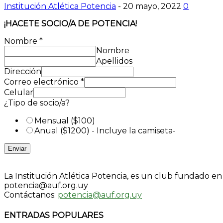
Institución Atlética Potencia
-
20 mayo, 2022
0
¡HACETE SOCIO/A DE POTENCIA!
Nombre
*
Nombre
Apellidos
Dirección
Correo electrónico
*
Celular
¿Tipo de socio/a?
Mensual ($100)
Anual ($1200) - Incluye la camiseta-
Enviar
La Institución Atlética Potencia, es un club fundado e
potencia@auf.org.uy
Contáctanos:
potencia@auf.org.uy
ENTRADAS POPULARES