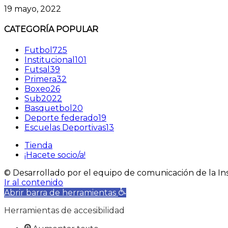
19 mayo, 2022
CATEGORÍA POPULAR
Futbol
725
Institucional
101
Futsal
39
Primera
32
Boxeo
26
Sub20
22
Basquetbol
20
Deporte federado
19
Escuelas Deportivas
13
Tienda
¡Hacete socio/a!
© Desarrollado por el equipo de comunicación de la Ins
Ir al contenido
Abrir barra de herramientas
Herramientas de accesibilidad