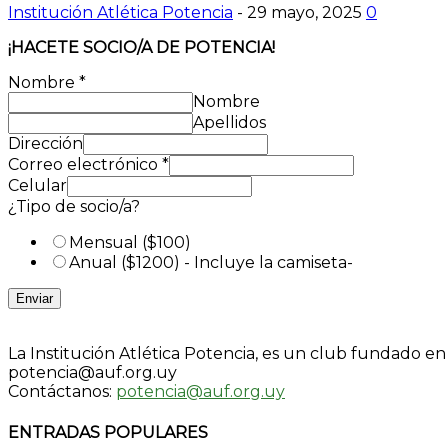
Institución Atlética Potencia
-
29 mayo, 2025
0
¡HACETE SOCIO/A DE POTENCIA!
Nombre
*
Nombre
Apellidos
Dirección
Correo electrónico
*
Celular
¿Tipo de socio/a?
Mensual ($100)
Anual ($1200) - Incluye la camiseta-
Enviar
La Institución Atlética Potencia, es un club fundado e
potencia@auf.org.uy
Contáctanos:
potencia@auf.org.uy
ENTRADAS POPULARES