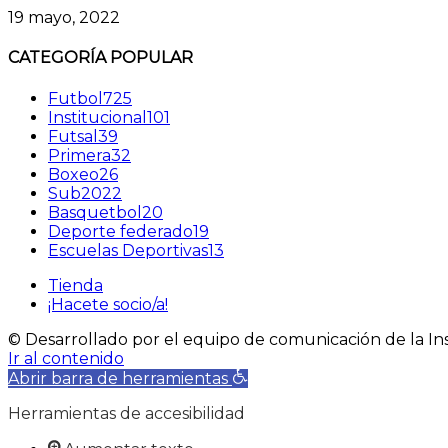
19 mayo, 2022
CATEGORÍA POPULAR
Futbol
725
Institucional
101
Futsal
39
Primera
32
Boxeo
26
Sub20
22
Basquetbol
20
Deporte federado
19
Escuelas Deportivas
13
Tienda
¡Hacete socio/a!
© Desarrollado por el equipo de comunicación de la Ins
Ir al contenido
Abrir barra de herramientas
Herramientas de accesibilidad