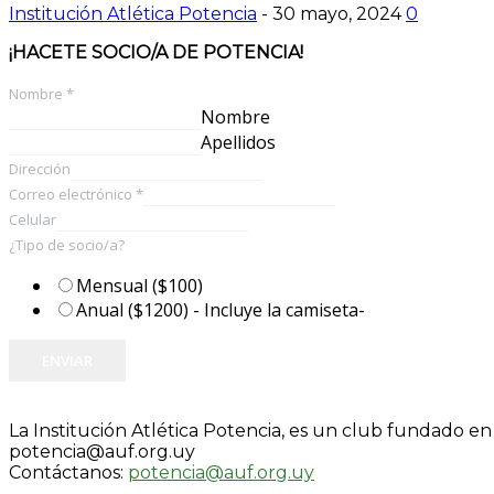
Institución Atlética Potencia
-
30 mayo, 2024
0
¡HACETE SOCIO/A DE POTENCIA!
Nombre
*
Nombre
Apellidos
Dirección
Correo electrónico
*
Celular
¿Tipo de socio/a?
Mensual ($100)
Anual ($1200) - Incluye la camiseta-
ENVIAR
La Institución Atlética Potencia, es un club fundado e
potencia@auf.org.uy
Contáctanos:
potencia@auf.org.uy