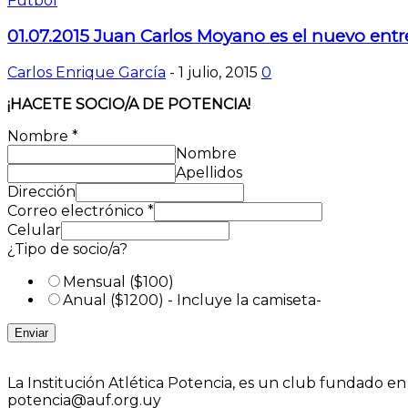
Futbol
01.07.2015 Juan Carlos Moyano es el nuevo ent
Carlos Enrique García
-
1 julio, 2015
0
¡HACETE SOCIO/A DE POTENCIA!
Nombre
*
Nombre
Apellidos
Dirección
Correo electrónico
*
Celular
¿Tipo de socio/a?
Mensual ($100)
Anual ($1200) - Incluye la camiseta-
Enviar
La Institución Atlética Potencia, es un club fundado e
potencia@auf.org.uy