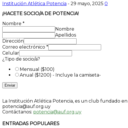
Institución Atlética Potencia
-
29 mayo, 2025
0
¡HACETE SOCIO/A DE POTENCIA!
Nombre
*
Nombre
Apellidos
Dirección
Correo electrónico
*
Celular
¿Tipo de socio/a?
Mensual ($100)
Anual ($1200) - Incluye la camiseta-
Enviar
La Institución Atlética Potencia, es un club fundado e
potencia@auf.org.uy
Contáctanos:
potencia@auf.org.uy
ENTRADAS POPULARES