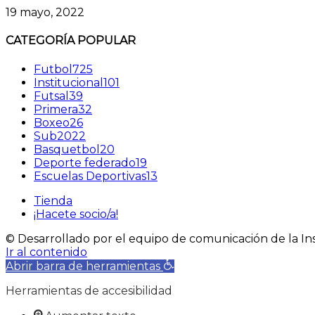
19 mayo, 2022
CATEGORÍA POPULAR
Futbol
725
Institucional
101
Futsal
39
Primera
32
Boxeo
26
Sub20
22
Basquetbol
20
Deporte federado
19
Escuelas Deportivas
13
Tienda
¡Hacete socio/a!
© Desarrollado por el equipo de comunicación de la Ins
Ir al contenido
Abrir barra de herramientas
Herramientas de accesibilidad