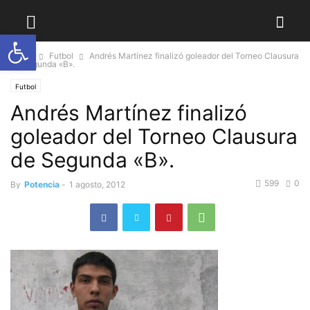
Abrir barra de herramientas
Home
Futbol
Andrés Martínez finalizó goleador del Torneo Clausura
de Segunda «B».
Futbol
Andrés Martínez finalizó
goleador del Torneo Clausura
de Segunda «B».
599
0
By
Potencia
-
1 agosto, 2012