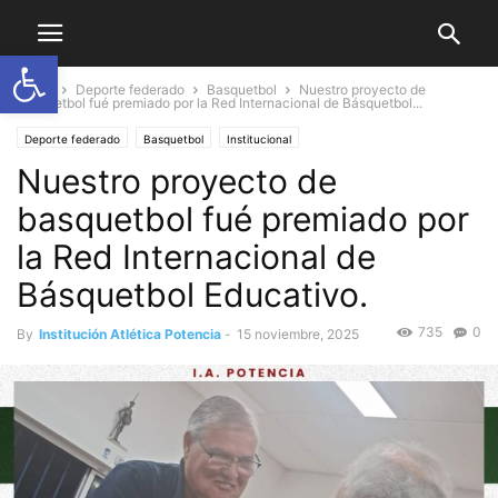
Abrir barra de herramientas
Home
Deporte federado
Basquetbol
Nuestro proyecto de
basquetbol fué premiado por la Red Internacional de Básquetbol...
Deporte federado
Basquetbol
Institucional
Nuestro proyecto de
basquetbol fué premiado por
la Red Internacional de
Básquetbol Educativo.
735
0
By
Institución Atlética Potencia
-
15 noviembre, 2025