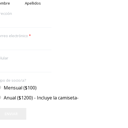
ombre
Apellidos
rección
rreo electrónico
*
lular
ipo de socio/a?
Mensual ($100)
Anual ($1200) - Incluye la camiseta-
ENVIAR