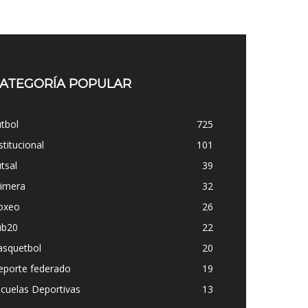
ATEGORÍA POPULAR
tbol
725
stitucional
101
tsal
39
rimera
32
oxeo
26
ub20
22
asquetbol
20
eporte federado
19
cuelas Deportivas
13