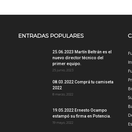
ENTRADAS POPULARES
C
25.06.2023 Martín Beltrán es el
Fu
nuevo director técnico del
In
primer equipo.
25 junio, 2023
Fu
P
08.03.2022 Comprá tu camiseta
2022
B
8 marzo, 2022
S
B
19.05.2022 Ernesto Ocampo
D
estampó su firma en Potencia.
19 mayo, 2022
Es