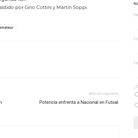
N
sistido por Gino Cottini y Martín Soppi.
Di
Amateur
Co
Ce
¿T
Artículo siguiente
n
Potencia enfrenta a Nacional en Futsal.