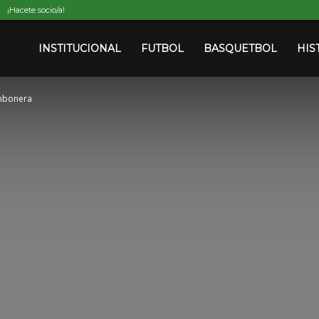
¡Hacete socio/a!
INSTITUCIONAL
FUTBOL
BASQUETBOL
HIS
ombonera