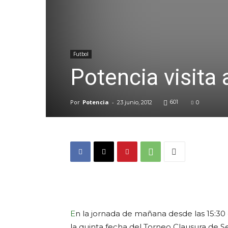
Futbol
Potencia visita
Por
Potencia
-
601
23 junio, 2012
0
E
n la jornada de mañana desde las 15:30
la quinta fecha del Torneo Clausura de 