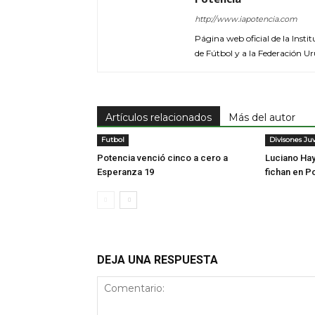
http://www.iapotencia.com
Página web oficial de la Insti
de Fútbol y a la Federación U
Artículos relacionados
Más del autor
Futbol
Divisones Juv
Potencia venció cinco a cero a
Luciano Hay
Esperanza 19
fichan en P
DEJA UNA RESPUESTA