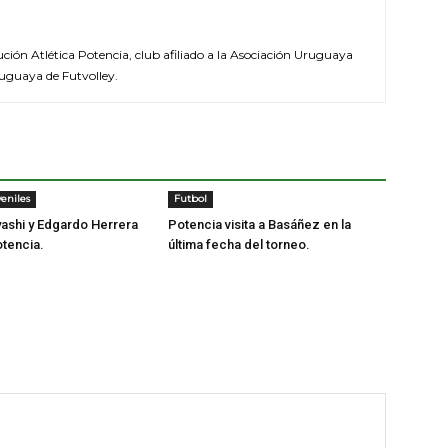
tución Atlética Potencia, club afiliado a la Asociación Uruguaya
ruguaya de Futvolley.
eniles
Futbol
ashi y Edgardo Herrera
Potencia visita a Basáñez en la
otencia.
última fecha del torneo.