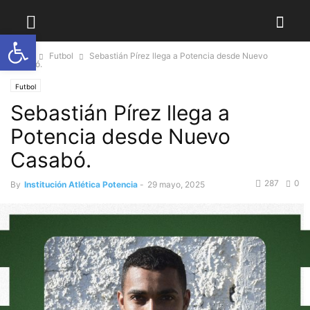
Abrir barra de herramientas
Home
Futbol
Sebastián Pírez llega a Potencia desde Nuevo
Casabó.
Futbol
Sebastián Pírez llega a
Potencia desde Nuevo
Casabó.
287
0
By
Institución Atlética Potencia
-
29 mayo, 2025