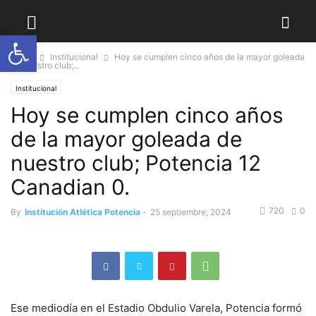
Abrir barra de herramientas
Home
Institucional
Hoy se cumplen cinco años de la mayor goleada
de nuestro club;...
Institucional
Hoy se cumplen cinco años
de la mayor goleada de
nuestro club; Potencia 12
Canadian 0.
720
0
By
Institución Atlética Potencia
-
25 septiembre, 2024
Ese mediodía en el Estadio Obdulio Varela, Potencia formó